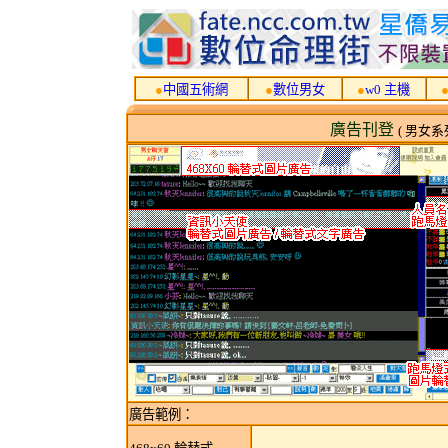
●
中國五術網
●
數位男女
●
w0 主機
廣告刊登
( 男女
廣告範例：