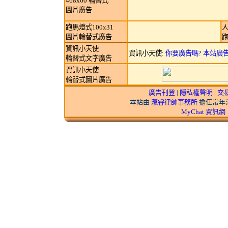
468x60 輪替式
圖片廣告
跑馬燈式100x31
圖片輪替式廣告
資訊小天使
資訊小天使:
你要廣告嗎? 本站廣
輪替式文字廣告
資訊小天使
輪替式圖片廣告
廣告刊登
|
隱私權聲明
|
交
本站由
瀛睿律師事務所
擔任常年法
MyChat 資訊網