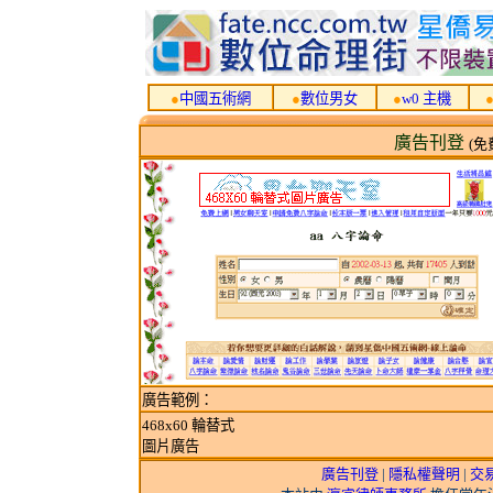
●
中國五術網
●
數位男女
●
w0 主機
廣告刊登
(免
廣告範例：
468x60 輪替式
圖片廣告
廣告刊登
|
隱私權聲明
|
交