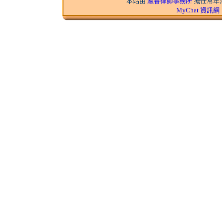
本站由
瀛睿律師事務所
擔任常年法
MyChat 資訊網