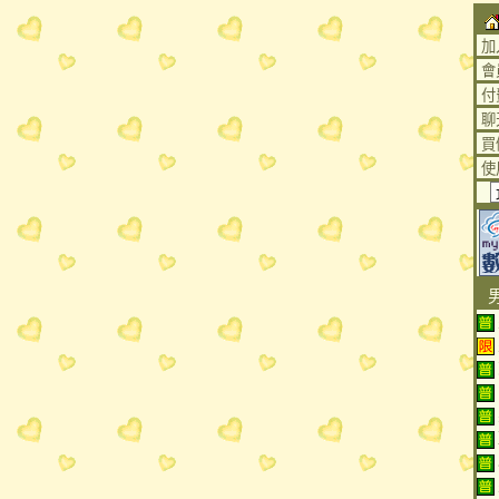
加
會
付
聊
買
使