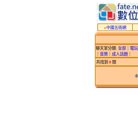
●
中國五術網
聊天室分類:
全部
｜
電玩
｜
音樂
｜
成人話題
｜
共找到
0
間