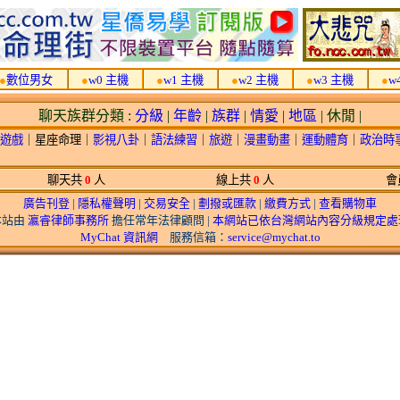
●
數位男女
●
w0 主機
●
w1 主機
●
w2 主機
●
w3 主機
●
w
聊天族群分類 :
分級
|
年齡
|
族群
|
情愛
|
地區
| 休閒 |
遊戲
｜星座命理｜
影視八卦
｜
語法練習
｜
旅遊
｜
漫畫動畫
｜
運動體育
｜
政治時
聊天共
0
人
線上共
0
人
會
廣告刊登
|
隱私權聲明
|
交易安全
|
劃撥或匯款
|
繳費方式
|
查看購物車
本站由
瀛睿律師事務所
擔任常年法律顧問 |
本網站已依台灣網站內容分級規定處
MyChat 資訊網
服務信箱：
service@mychat.to