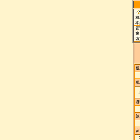
租
本
管
會
虛
租
現
聊
線
留