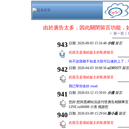
由於廣告太多，因此關閉留言功能，如果有論壇的
<
前一頁
|
943
日期: 2020-09-05 15:16:48
小恒
留言:
此留言是僅給版主的私密留言
你不說我都不知道大陸可以連的上了，不過另
942
日期: 2020-04-03 18:08:56
a2305577
留言
此留言是僅給版主的私密留言
我已幫你改好 email
941
日期: 2020-03-12 15:59:01
小渣
留言:
您好:想與貴網站洽談刊登廣告相關事宜
LINE:zx66688 小渣 感謝您
940
日期: 2020-03-09 15:29:04
陈小磊
留言:
此留言是僅給版主的私密留言