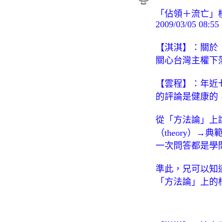
「佔領＋流亡」
2009/03/05 08:55
【淇淇】：關於
關心台灣主權下
【雲程】：年近
的評論是健康的
從「方法論」上說
（theory）
一次問答都是學
準此，兄可以知
「方法論」上的