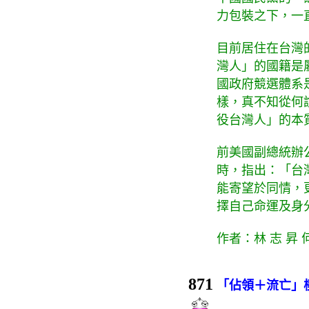
力包裝之下，一
目前居住在台灣的二
灣人」的國籍是
國政府競選體系
樣，真不知從何
役台灣人」的本
前美國副總統辦
時，指出：「台
能寄望於同情，
擇自己命運及身
作者：林 志 昇 何
871
「佔領＋流亡」