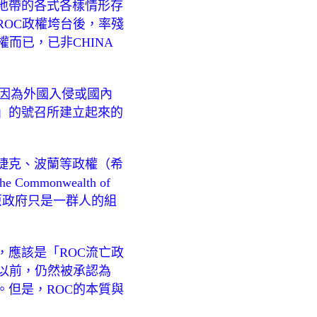
地帶的各式各樣情形存
OC政權垮台後，率殘
而已，已非CHINA
群人，因為外國入侵或國內
」的號召所建立起來的
捷克、波蘭等政權（希
onwealth of
是原政府只是一群人的組
，應該是「ROC流亡政
）以前，仍然被承認為
。但是，ROC的本質與