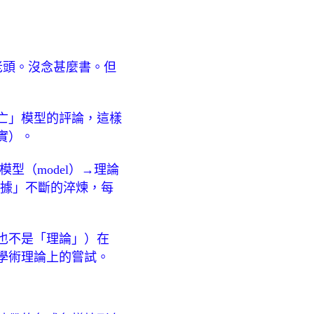
老頭。沒念甚麼書。但
亡」模型的評論，這樣
實）。
模型（model）→理論
「證據」不斷的淬煉，每
也不是「理論」）在
學術理論上的嘗試。