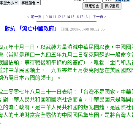
<
前一頁
|
9
10
11
12
13
14
15
16
17
18
|
下一頁
>
 對抗 「流亡中國政府」
日期: 2009-03-08 09:52:05
四九年十月一日，以武裝力量消滅中華民國以後，中國國
灣（當時是藉口一九四五年九月二日麥克阿瑟的一般命令
戰國佔領，等待戰後和平條約的簽訂），唯獨「金門和馬
並非中華民國領土，一九五零年七月麥克阿瑟在美國國務
湖仍屬日本帝國的領土」。
院二零零七年八月三十一日表明：「台灣不是國家，中華
；對中華人民共和國和國際社會而言，中華民國只是離開
立的流亡政府，是中華人民共和國的叛亂團體，是國際社
灣人的土地財富完全霸佔的中國國民黨集團，是將台灣人
。