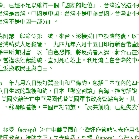
灣」已經不足以維持一個「國家的地位」，台灣雖然還不
台灣是台灣，中國是中國，台灣不是中華民國，台灣更不
台灣不是中國一部分」。
克阿瑟一般命令第一號，來台、澎接受日軍投降然後，以
台灣精英大屠殺後，一九四九年六月十五日印行新台幣壹
手中所有財富，以「白色恐怖」將反抗者入獄，蔣介石在
，當違法獨裁總統，直到死亡為止。利用流亡在台灣的中
血淚換取民主與自由。
五一年九月八日簽訂舊金山和平條約，包括日本在內的四
八日生效的戰後和約，日本「懸空割讓」台灣，換句話說
」台灣，美國交給流亡中華民國代替美國軍事政府管轄台灣，
」，蘇聯解體後，中國市場開放，「反共前哨」已經失去
接受（accept）流亡中華民國在台灣運作管轄失去作用
國教育」洗腦之下，失去自我，忽視（ignore）台灣人