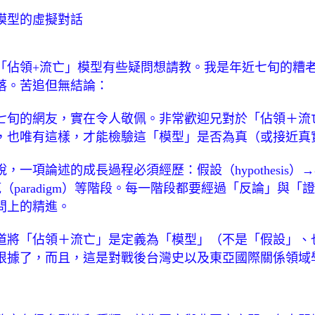
模型的虛擬對話
「佔領+流亡」模型有些疑問想請教。我是年近七旬的糟
落。苦追但無結論：
七旬的網友，實在令人敬佩。非常歡迎兄對於「佔領＋流
，也唯有這樣，才能檢驗這「模型」是否為真（或接近真
，一項論述的成長過程必須經歷：假設（hypothesis）→
→典範（paradigm）等階段。每一階段都要經過「反論」與
問上的精進。
道將「佔領＋流亡」是定義為「模型」（不是「假設」、
根據了，而且，這是對戰後台灣史以及東亞國際關係領域