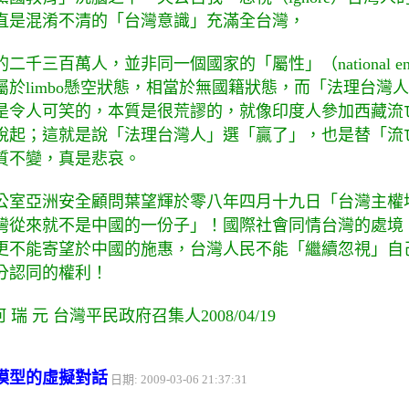
直是混淆不清的「台灣意識」充滿全台灣，
千三百萬人，並非同一個國家的「屬性」（national en
屬於limbo懸空狀態，相當於無國籍狀態，而「法理台灣
是令人可笑的，本質是很荒謬的，就像印度人參加西藏流
說起；這就是說「法理台灣人」選「贏了」，也是替「流
質不變，真是悲哀。
公室亞洲安全顧問葉望輝於零八年四月十九日「台灣主權
灣從來就不是中國的一份子」！國際社會同情台灣的處境
更不能寄望於中國的施惠，台灣人民不能「繼續忽視」自
分認同的權利！
 瑞 元 台灣平民政府召集人2008/04/19
模型的虛擬對話
日期: 2009-03-06 21:37:31