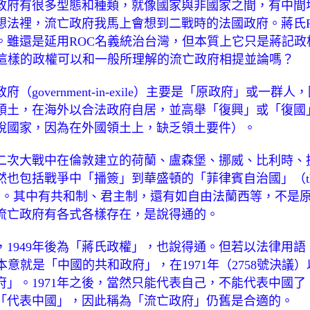
政府有很多型態和種類，就像國家與非國家之間，有中間
想法裡，流亡政府我馬上會想到二戰時的法國政府。蔣氏R
。雖還是延用ROC名義統治台灣，但本質上它只是蔣記政權
。這樣的政權可以和一般所理解的流亡政府相提並論嗎？
（government-in-exile）主要是「原政府」或一
領土，在海外以合法政府自居，並高舉「復興」或「復國
說國家，因為在外國領土上，缺乏領土要件）。
二次大戰中在倫敦建立的荷蘭、盧森堡、挪威、比利時、
包括戰爭中「播簽」到華盛頓的「菲律賓自治國」（the Comm
nes）政府。其中有共和制、君主制，還有如自由法蘭西等，不
流亡政府有各式各樣存在，是說得通的。
，1949年後為「蔣氏政權」，也說得通。但若以法律用語
本意就是「中國的共和政府」，在1971年（2758號決議
府」。1971年之後，當然只能代表自己，不能代表中國了
「代表中國」，因此稱為「流亡政府」仍舊是合適的。