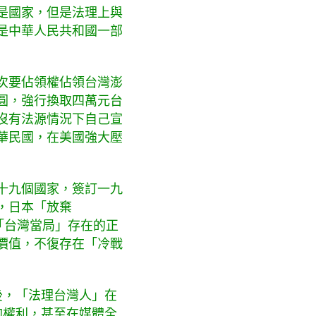
是國家，但是法理上與
是中華人民共和國一部
次要佔領權佔領台灣澎
圓，強行換取四萬元台
沒有法源情況下自己宣
華民國，在美國強大壓
十九個國家，簽訂一九
，日本「放棄
其「台灣當局」存在的正
價值，不復存在「冷戰
後，「法理台灣人」在
的權利，甚至在媒體全