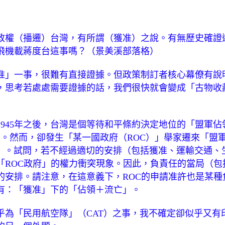
政權（播遷）台灣，有所謂（獲准）之說。有無歷史確證
用飛機載蔣度台這事嗎？（景美溪部落格）
准」一事，很難有直接證據。但政策制訂者核心幕僚有說
，思考若處處需要證據的話，我們很快就會變成「古物收
1945年之後，台灣是個等待和平條約決定地位的「盟軍
）。然而，卻發生「某一國政府（ROC）」舉家遷來「盟軍佔領區
adores）」。試問，若不經過適切的安排（包括獲准、運輸交
「ROC政府」的權力衝突現象。因此，負責任的當局（包
的安排。請注意，在這意義下，ROC的申請准許也是某種
有：「獲准」下的「佔領＋流亡」。
乎為「民用航空隊」（CAT）之事，我不確定卻似乎又有