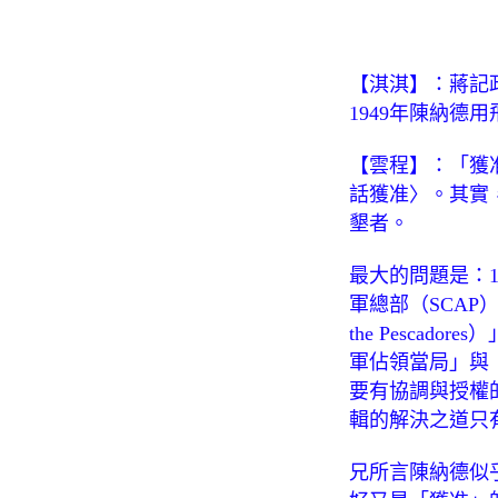
【淇淇】：蔣記
1949年陳納德
【雲程】：「獲
話獲准〉。其實
墾者。
最大的問題是：
軍總部（SCAP
the Pesc
軍佔領當局」與
要有協調與授權
輯的解決之道只
兄所言陳納德似