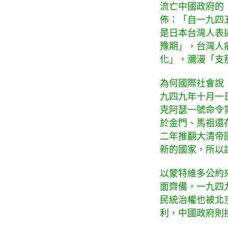
流亡中國政府的
佈：「自一九四
是日本台灣人表
豫期」，台灣人
化」，瀰漫「支
為何國際社會說
九四九年十月一
克阿瑟一號命令
於金門、馬祖還
二年推翻大清帝
新的國家，所以
以蒙特維多公約
面齊備，一九四
民統治權也被北
利，中國政府則