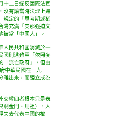
月十二日違反國際法宣
，沒有讓當時法理上還
」規定的「思考期或猶
台灣充滿「支那強迫文
納被當「中國人」。
華人民共和國消滅於一
民國則逃難至「依照麥
的「流亡政府」，但由
政府中華民國在一九一
分離出來，而獨立成為
外交權四者根本只是表
只剩金門、馬祖），人
經失去代表中國的權