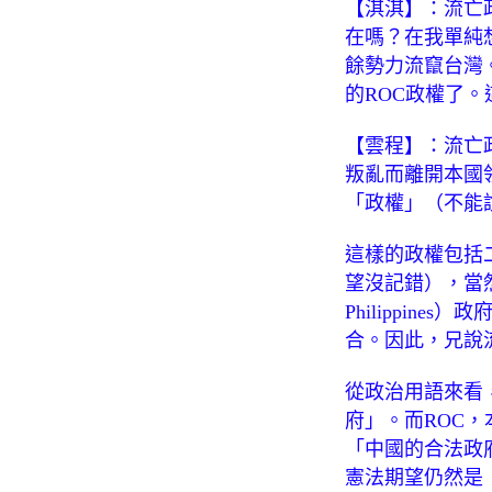
【淇淇】：流亡
在嗎？在我單純
餘勢力流竄台灣
的ROC政權了
【雲程】：流亡政府
叛亂而離開本國
「政權」（不能
這樣的政權包括
望沒記錯），當然也
Philippi
合。因此，兄說
從政治用語來看
府」。而ROC，
「中國的合法政
憲法期望仍然是