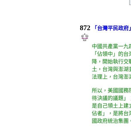
872
「台灣平民政府」
中國共產黨一九
「佔領中」的台
降，開始執行交
土，台灣與澎湖
法理上，台灣澎
所以，美國國務
待決議的議題」
是自己領土上建
佔者」，是將台
國政府統治集團