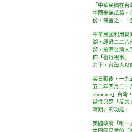
「中華民國在台
中國毫無瓜葛，
份，簡言之，「
中華民國利用麥
湖，經過二二八
幣，搶奪台灣人
佈「復行視事」
力下，台灣人以
美日戰後，一九
五二年四月二十
renounce
當性只是「反共
時期」的功能，
美國政府「唯一」
中國國民黨的「黨