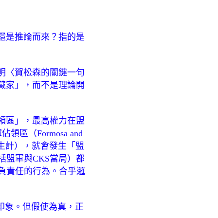
還是推論而來？指的是
明〈賀松森的關鍵一句
藏家」，而不是理論開
佔領區」，最高權力在盟
（Formosa and
通、生計），就會發生「盟
括盟軍與CKS當局）都
負責任的行為。合乎邏
印象。但假使為真，正