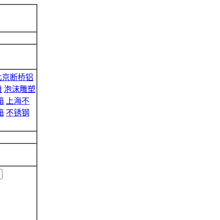
北京断桥铝
雕
泡沫雕塑
箱
上海不
箱
不锈钢