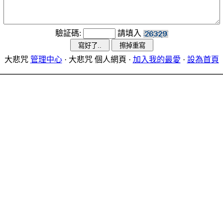
驗証碼:
請填入
大悲咒
管理中心
· 大悲咒 個人網頁 ·
加入我的最愛
·
設為首頁