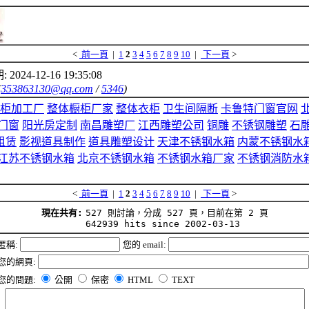
<
前一頁
|
1
2
3
4
5
6
7
8
9
10
|
下一頁
>
 2024-12-16 19:35:08
(
353863130@qq.com
/
5346
)
柜加工厂
整体橱柜厂家
整体衣柜
卫生间隔断
卡鲁特门窗官网
门窗
阳光房定制
南昌雕塑厂
江西雕塑公司
铜雕
不锈钢雕塑
石
租赁
影视道具制作
道具雕塑设计
天津不锈钢水箱
内蒙不锈钢水
江苏不锈钢水箱
北京不锈钢水箱
不锈钢水箱厂家
不锈钢消防水
<
前一頁
|
1
2
3
4
5
6
7
8
9
10
|
下一頁
>
現在共有:
527 則討論，分成 527 頁，目前在第 2 頁
642939 hits since 2002-03-13
匿稱:
您的 email:
您的網頁:
您的問題:
公開
保密
HTML
TEXT