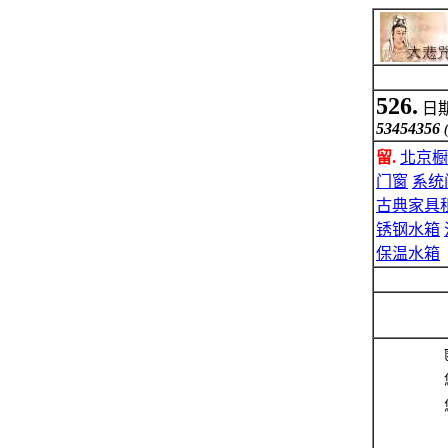
526.
日期:
53454356
留.
北京橱
门窗
系统
古典家具
锈钢水箱
保温水箱