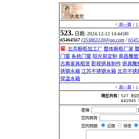
<
前一頁
|
1
523.
日期: 2024-12-12 14:44:00
65464567
(
353863130@qq.com
/
6545
留.
北京橱柜加工厂
整体橱柜厂家
门窗
系统门窗
阳光房定制
南昌雕塑
古典家具租赁
影视道具制作
道具雕
锈钢水箱
江苏不锈钢水箱
北京不锈
保温水箱
<
前一頁
|
1
現在共有:
527 則
642945 
匿稱:
您的網頁:
您的問題:
公開
保密