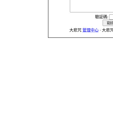
驗証碼:
大悲咒
管理中心
· 大悲