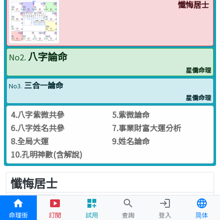
懺悔居士
八字論命
No2.
星僑命理
三合一論命
No3.
星僑命理
4.八字紫微共參
5.紫微論命
6.八字姓名共參
7.事業財富大運分析
8.全局大運
9.姓名論命
10.孔明神數(含解說)
懺悔居士
懺悔居士
home
smart_display
dashboard_customize
search
login
language
命理街
訂閱
試用
查詢
登入
简体
著有「紫微斗數導讀系列叢書」筆名：