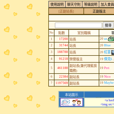
使用說明
聊天守則
等級說明
加入會員
[正副站長]
正副版主
No
點數
室別職稱
20
aa
1
17200
站長
2
31744
20
Blue
站長
3
188788
20
紅雲
站長
4
91218
19
傑克L
榮譽版主
副站長(兼代理藍房
5
461188
19
Peri
職務)
6
22384
19
Nico
副站長
19
Mayb
7
1197569
副站長
本站圖示
<a hre
<img src=