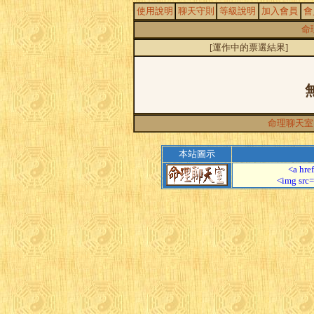
使用說明
聊天守則
等級說明
加入會員
會
命
[運作中的票選結果]
命理聊天室
本站圖示
<a hre
<img src=