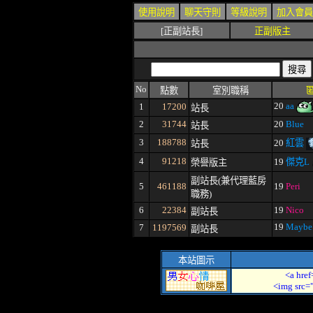
使用說明
聊天守則
等級說明
加入會員
[正副站長]
正副版主
No
點數
室別職稱
20
aa
1
17200
站長
2
31744
20
Blue
站長
3
188788
20
紅雲
站長
4
91218
19
傑克L
榮譽版主
副站長(兼代理藍房
5
461188
19
Peri
職務)
6
22384
19
Nico
副站長
19
Mayb
7
1197569
副站長
本站圖示
<a href
<img src=