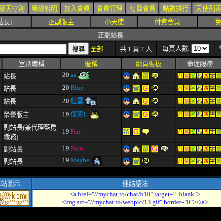
聊天守則
等級說明
加入會員
會員管理
付費會員
點數排行
天使列
站長]
正副版主
小天使
付費會員
正副站長
每頁人數:
全部
共
1
頁
7
人
室別職稱
匿稱
網頁板板
命理服務
20
aa
0
站長
4
20
Blue
站長
8
20
紅雲
站長
8
19
傑克L
榮譽版主
副站長(兼代理藍房
8
19
Peri
職務)
4
19
Nico
副站長
19
Maybe
9
副站長
本站圖示
連結語法
<a href="//mychat.to/chat/b10" target="_blank">
<img src="//mychat.to/webpic/13.gif" border="0"></a>