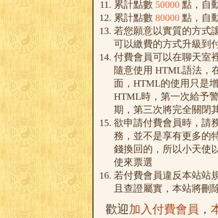
累計點數
50000
點，自
累計點數
80000
點，自
若您願意以實質的方式
可以繳費的方式升級到
付費會員可以在聊天室裡
隨意使用 HTML語法，
面，HTML的使用只是
HTML時，第一次給予
期，第三次將完全關閉其
欲申請付費會員時，請
務，並不是享有更多的
錢換回的，所以小天使
使來票選
若付費會員違反本站站
且查證屬實，本站將刪
歡迎
加入付費會員
，