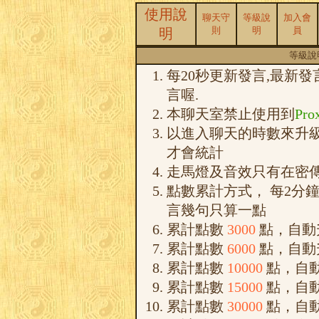
使用說
聊天守
等級說
加入會
則
明
員
明
等級說
每20秒更新發言,最新發
言喔.
本聊天室禁止使用到
Pro
以進入聊天的時數來升
才會統計
走馬燈及音效只有在密
點數累計方式， 每2分鐘
言幾句只算一點
累計點數
3000
點，自動
累計點數
6000
點，自動
累計點數
10000
點，自
累計點數
15000
點，自
累計點數
30000
點，自