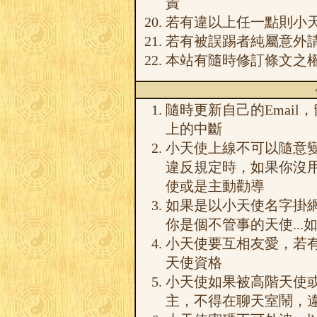
責
若有違以上任一點則小
若有被誤踢者純屬意外
本站有隨時修訂條文之權
隨時更新自己的Emai
上的中斷
小天使上線不可以隨意
違反規定時，如果你沒
使或是主動勸導
如果是以小天使名字掛網
你是個不管事的天使..
小天使要互相友愛，若
天使資格
小天使如果被高階天使
主，不得在聊天室鬧，