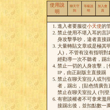
使用說
聊天守
等級說
加入會
則
明
員
明
進入者要服從
小天使
的
禁止使用不堪入耳的言
身攻擊爭吵，違者直接
大量轉貼文章或是極其明
人)，不管有沒有指明對
經勸導一次不聽者，踢
禁止一切的人身攻擊，[
IP，由正副版主直接踢
禁止在聊天室拉人或刊
者，踢出，[貼色情廣告
禁止在聊天室拉人 (刊登
有密談權者不可拿來濫
接踢出後，並扣點數一