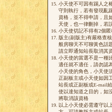
小天使不可因有踢人之
守則執行，若有發現亂踢
資格，並不得申請，且
天使，也一律刪掉，若
小天使切記不得有2個
版主(副版主)有嚴格查
般房聊天不可聊黃色話題
請立即通知站長取消其
小天使的當選不是一種
適任就不適任，請勿認
小天使的角色，小天使
正副板主或小天使如因
站長或正副板或E-ma
使以達知道之目的，如
將取消該資格
以上小天使必需遵守以上
方，可請教版主或站長