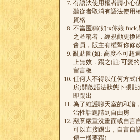
有語法使用權者請小心
聽從者取消有語法使用
資格
不當匿稱(如:x你娘.fu
之匿稱者，經規勸更換
會員，版主有權幫你修
亂貼圖(如: 高度不可超
上無效，踢之(註:可愛
留言板
任何人不得以任何方式(
房)開啟語法狀態下張貼
即踢出
為了維護聊天室的和諧
治性話題請到自由房
惡意嚴重洗畫面或自言
可以直接踢出，自言自語
傳一樣要踢)