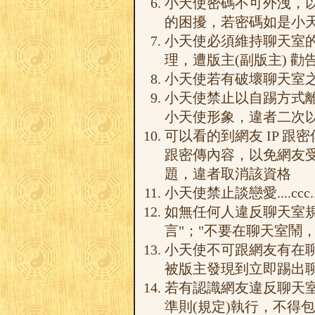
小天使密碼不可外洩，
的困擾，若密碼如是小
小天使必須維持聊天室
理，遭版主(副版主) 
小天使若有破壞聊天室
小天使禁止以自踢方式
小天使形象，違者二次
可以看的到網友 IP 跟
跟密傳內容，以免網友
題，違者取消該資格
小天使禁止談戀愛....ccc..
如無任何人違反聊天室
言"；"不要在聊天室鬧
小天使不可跟網友有在
被版主發現到立即踢出聊
若有認識網友違反聊天
準則(規定)執行，不得