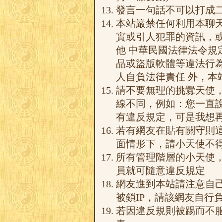
發言一句話不可以打成
本站嚴禁任何利用本聊
實或引人犯罪的資訊，
他 中華民國法律法令
品或盜版軟體等違法行
人自負法律責任 外，本
請不要無理的挑釁天使
線不同，例如：您一直說
有違反規定，可是我想
若有網友在貼有關守則
面情形下，請小天使不
所有管理階層的小天使
員就可隨意違反規定
網友進到本站請注意自
被鎖IP，請該網友自行
若因違反規則被踢而不